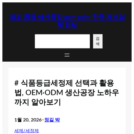
콘
텐
제조 공장 생산공장 oem odm-한국 제조업
츠
체 정보
로
바
검
로
검
색
색
가
기
# 식품등급세정제 선택과 활용
법, OEM·ODM 생산공장 노하우
까지 알아보기
1월 20, 2026
•
정길 박
세제/세정제