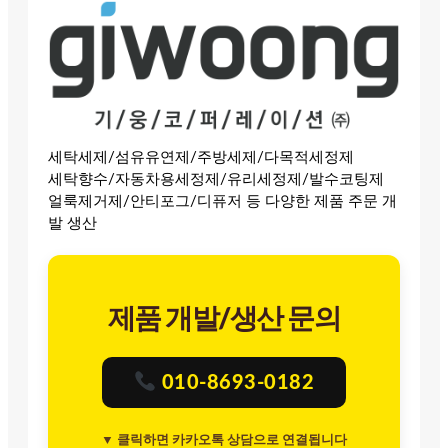
세탁세제/섬유유연제/주방세제/다목적세정제
세탁향수/자동차용세정제/유리세정제/발수코팅제
얼룩제거제/안티포그/디퓨저 등 다양한 제품 주문 개
발 생산
제품 개발/생산 문의
010-8693-0182
▼ 클릭하면 카카오톡 상담으로 연결됩니다