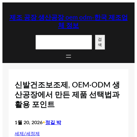
콘
텐
제조 공장 생산공장 oem odm-한국 제조업
츠
체 정보
로
바
검
로
검
색
색
가
기
신발건조보조제, OEM·ODM 생
산공장에서 만든 제품 선택법과
활용 포인트
1월 20, 2026
•
정길 박
세제/세정제