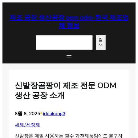
콘
텐
제조 공장 생산공장 oem odm-한국 제조업
츠
체 정보
로
바
검
로
검
색
색
가
기
신발장곰팡이 제조 전문 ODM
생산 공장 소개
8월 8, 2025
•
ideakong3
세제/세정제
신발장은 매일 사용하는 필수 가전제품임에도 불구하