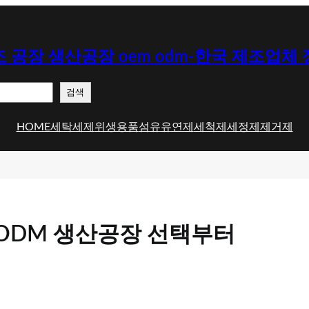
 공장 생산공장 oem odm-한국 제조업체
검색
HOME
세탁세제
위생용품
섬유유연제
세척제
세정제
제거제
·ODM 생산공장 선택부터