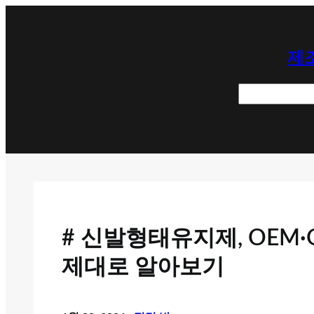
콘
텐
제조
츠
로
검
바
색
로
가
기
# 신발형태유지제, OEM
제대로 알아보기