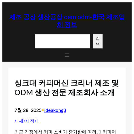
콘
텐
제조 공장 생산공장 oem odm-한국 제조업
츠
체 정보
로
바
검
로
검
색
색
가
기
싱크대 커피머신 크리너 제조 및
ODM 생산 전문 제조회사 소개
7월 28, 2025
•
ideakong3
세제/세정제
최근 가정에서 커피 소비가 증가함에 따라, 1 커피머