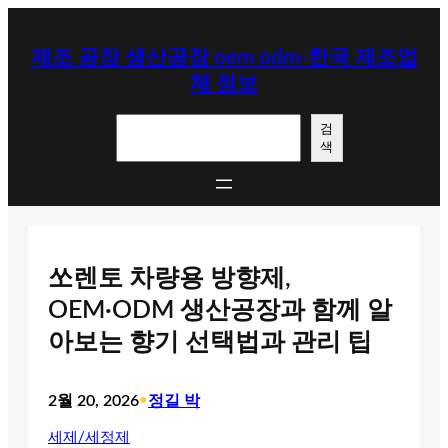
콘
텐
제조 공장 생산공장 oem odm-한국 제조업
츠
체 정보
로
바
검
로
검
색
색
가
기
쏘렌토 차량용 방향제,
OEM·ODM 생산공장과 함께 알
아보는 향기 선택법과 관리 팁
2월 20, 2026
•
정길 박
세제/세정제