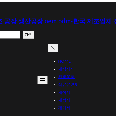
 공장 생산공장 oem odm-한국 제조업체
검색
HOME
세탁세제
위생용품
섬유유연제
세척제
세정제
제거제