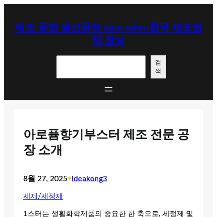
콘
텐
제조 공장 생산공장 oem odm-한국 제조업
츠
체 정보
로
바
검
로
검
색
색
가
기
아로퓸향기부스터 제조 전문 공
장 소개
8월 27, 2025
•
ideakong3
세제/세정제
1스터는 생활화학제품의 중요한 한 축으로, 세정제 및