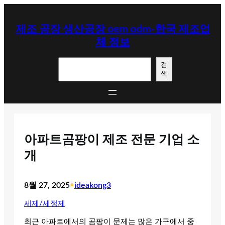
콘
텐
제조 공장 생산공장 oem odm-한국 제조업
츠
체 정보
로
바
검
로
검
색
색
가
기
아파트곰팡이 제조 전문 기업 소
개
8월 27, 2025
•
ideakong3
세제/세정제
최근 아파트에서의 곰팡이 문제는 많은 가구에서 중