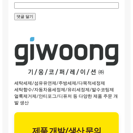
세탁세제/섬유유연제/주방세제/다목적세정제
세탁향수/자동차용세정제/유리세정제/발수코팅제
얼룩제거제/안티포그/디퓨저 등 다양한 제품 주문 개
발 생산
제품 개발/생산 문의