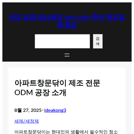
콘
텐
제조 공장 생산공장 oem odm-한국 제조업
츠
체 정보
로
바
검
로
검
색
색
가
기
아파트창문닦이 제조 전문
ODM 공장 소개
8월 27, 2025
•
ideakong3
세제/세정제
아파트창문닦이는 현대인의 생활에서 필수적인 청소