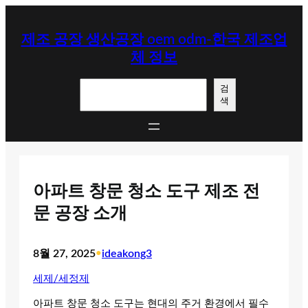
콘
텐
제조 공장 생산공장 oem odm-한국 제조업
츠
체 정보
로
바
검
로
검
색
색
가
기
아파트 창문 청소 도구 제조 전
문 공장 소개
8월 27, 2025
•
ideakong3
세제/세정제
아파트 창문 청소 도구는 현대의 주거 환경에서 필수