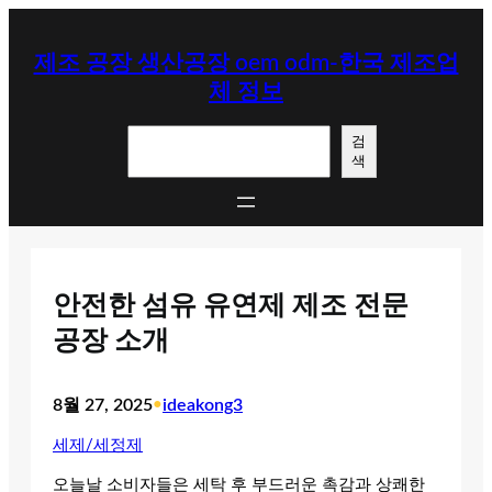
콘
텐
제조 공장 생산공장 oem odm-한국 제조업
츠
체 정보
로
바
검
로
검
색
색
가
기
안전한 섬유 유연제 제조 전문
공장 소개
8월 27, 2025
•
ideakong3
세제/세정제
오늘날 소비자들은 세탁 후 부드러운 촉감과 상쾌한