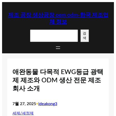
콘
텐
제조 공장 생산공장 oem odm-한국 제조업
츠
체 정보
로
바
검
로
검
색
색
가
기
애완동물 다목적 EWG등급 광택
제 제조와 ODM 생산 전문 제조
회사 소개
7월 27, 2025
•
ideakong3
세제/세정제