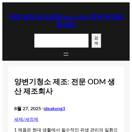
콘
텐
제조 공장 생산공장 oem odm-한국 제조업
츠
체 정보
로
바
검
로
검
색
색
가
기
양변기청소 제조: 전문 ODM 생
산 제조회사
8월 27, 2025
•
ideakong3
세제/세정제
1 제품은 현대 생활에서 필수적인 위생 관리의 일환으