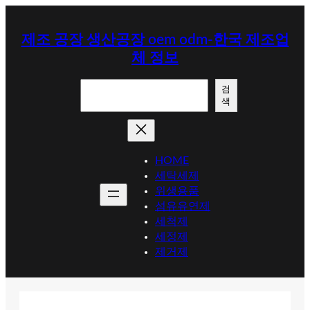
콘
텐
제조 공장 생산공장 oem odm-한국 제조업
츠
체 정보
로
바
검
로
검
색
색
가
기
HOME
세탁세제
위생용품
섬유유연제
세척제
세정제
제거제