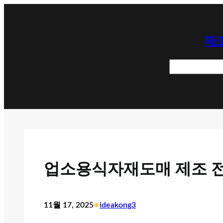
콘
텐
제조
츠
로
검
바
색
로
가
기
업소용식자재도매 제조 전
•
11월 17, 2025
ideakong3