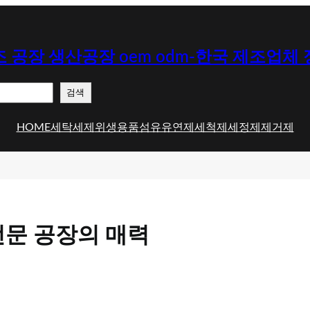
 공장 생산공장 oem odm-한국 제조업체
검색
HOME
세탁세제
위생용품
섬유유연제
세척제
세정제
제거제
문 공장의 매력