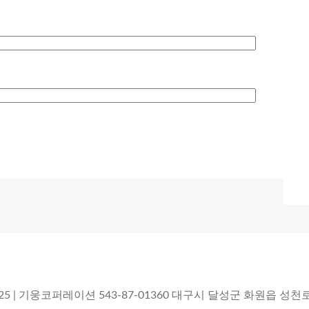
 2025 | 기웅코퍼레이션 543-87-01360 대구시 달성군 화원읍 성천로