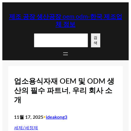
콘
텐
제조 공장 생산공장 oem odm-한국 제조업
츠
체 정보
로
바
검
로
검
색
색
가
기
업소용식자재 OEM 및 ODM 생
산의 필수 파트너, 우리 회사 소
개
11월 17, 2025
•
ideakong3
세제/세정제