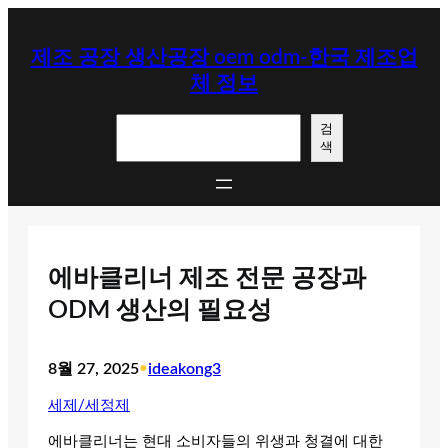
콘
텐
제조 공장 생산공장 oem odm-한국 제조업
츠
체 정보
로
바
검
로
검
색
색
가
기
에바클리너 제조 전문 공장과
ODM 생산의 필요성
8월 27, 2025
•
ideakong3
세제/세정제
에바클리너는 현대 소비자들의 위생과 청결에 대한