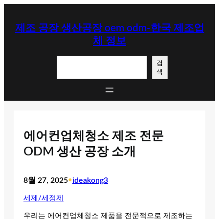
콘
텐
제조 공장 생산공장 oem odm-한국 제조업
츠
체 정보
로
바
검
로
검
색
색
가
기
에어컨업체청소 제조 전문
ODM 생산 공장 소개
8월 27, 2025
•
ideakong3
세제/세정제
우리는 에어컨업체청소 제품을 전문적으로 제조하는