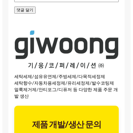
세탁세제/섬유유연제/주방세제/다목적세정제
세탁향수/자동차용세정제/유리세정제/발수코팅제
얼룩제거제/안티포그/디퓨저 등 다양한 제품 주문 개
발 생산
제품 개발/생산 문의