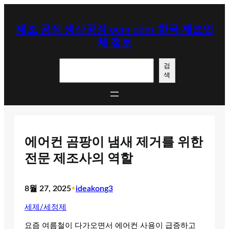
콘
텐
제조 공장 생산공장 oem odm-한국 제조업
츠
체 정보
로
바
검
로
검
색
색
가
기
에어컨 곰팡이 냄새 제거를 위한
전문 제조사의 역할
8월 27, 2025
•
ideakong3
세제/세정제
요즘 여름철이 다가오면서 에어컨 사용이 급증하고