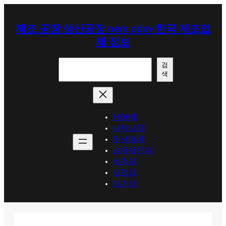
콘
텐
제조 공장 생산공장 oem odm-한국 제조업
츠
체 정보
로
바
검
로
검
색
색
가
기
HOME
세탁세제
위생용품
섬유유연제
세척제
세정제
제거제