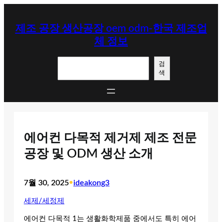
콘
텐
제조 공장 생산공장 oem odm-한국 제조업
츠
체 정보
로
바
검
로
검
색
색
가
기
에어컨 다목적 제거제 제조 전문
공장 및 ODM 생산 소개
7월 30, 2025
•
ideakong3
세제/세정제
에어컨 다목적 1는 생활화학제품 중에서도 특히 에어