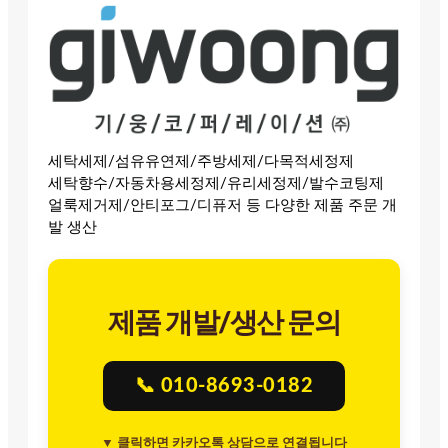
세탁세제/섬유유연제/주방세제/다목적세정제
세탁향수/자동차용세정제/유리세정제/발수코팅제
얼룩제거제/안티포그/디퓨저 등 다양한 제품 주문 개
발 생산
제품 개발/생산 문의
📞 010-8693-0182
▼ 클릭하면 카카오톡 상담으로 연결됩니다