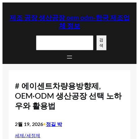
콘
텐
제조 공장 생산공장 oem odm-한국 제조업
츠
체 정보
로
바
검
로
검
색
색
가
기
# 에이센트차량용방향제,
OEM·ODM 생산공장 선택 노하
우와 활용법
2월 19, 2026
•
정길 박
세제/세정제