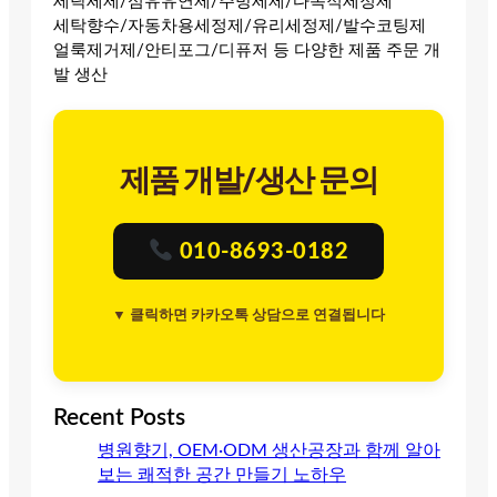
세탁세제/섬유유연제/주방세제/다목적세정제
세탁향수/자동차용세정제/유리세정제/발수코팅제
얼룩제거제/안티포그/디퓨저 등 다양한 제품 주문 개
발 생산
제품 개발/생산 문의
010-8693-0182
▼ 클릭하면 카카오톡 상담으로 연결됩니다
Recent Posts
병원향기, OEM·ODM 생산공장과 함께 알아
보는 쾌적한 공간 만들기 노하우