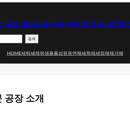
 공장 생산공장 oem odm-한국 제조업체
검색
HOME
세탁세제
위생용품
섬유유연제
세척제
세정제
제거제
 공장 소개