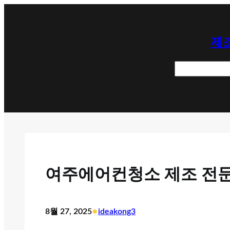
콘
텐
제조
츠
로
검
바
색
로
가
기
여주에어컨청소 제조 전문
•
8월 27, 2025
ideakong3