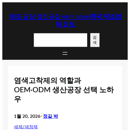
콘
텐
제조 공장 생산공장 oem odm-한국 제조업
츠
체 정보
로
바
검
로
검
색
색
가
기
염색고착제의 역할과
OEM·ODM 생산공장 선택 노하
우
1월 20, 2026
•
정길 박
세제/세정제