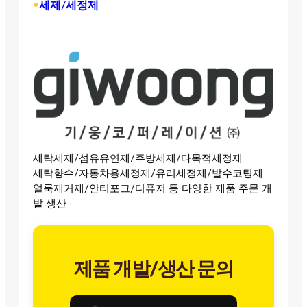
•
세제/세정제
세탁세제/섬유유연제/주방세제/다목적세정제
세탁향수/자동차용세정제/유리세정제/발수코팅제
얼룩제거제/안티포그/디퓨저 등 다양한 제품 주문 개
발 생산
제품 개발/생산 문의