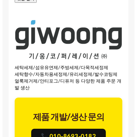
세탁세제/섬유유연제/주방세제/다목적세정제
세탁향수/자동차용세정제/유리세정제/발수코팅제
얼룩제거제/안티포그/디퓨저 등 다양한 제품 주문 개
발 생산
제품 개발/생산 문의
010-8693-0182