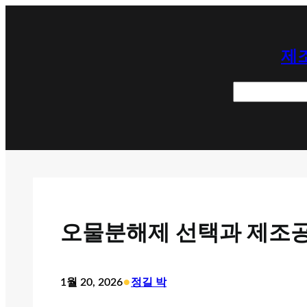
콘
텐
제조
츠
로
검
바
색
로
가
기
오물분해제 선택과 제조공
•
1월 20, 2026
정길 박