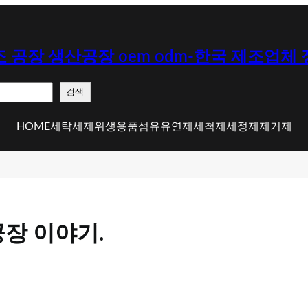
 공장 생산공장 oem odm-한국 제조업체
검색
HOME
세탁세제
위생용품
섬유유연제
세척제
세정제
제거제
장 이야기.