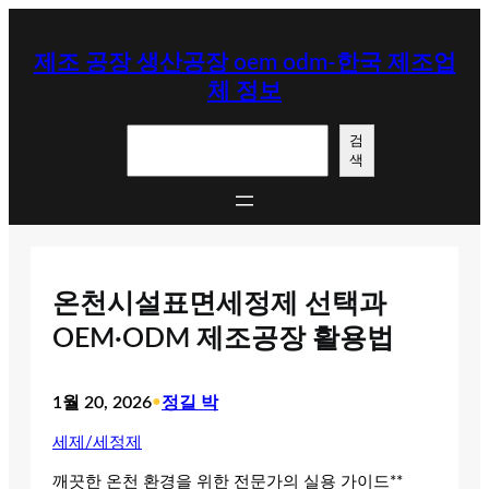
콘
텐
제조 공장 생산공장 oem odm-한국 제조업
츠
체 정보
로
바
검
로
검
색
색
가
기
온천시설표면세정제 선택과
OEM·ODM 제조공장 활용법
1월 20, 2026
•
정길 박
세제/세정제
깨끗한 온천 환경을 위한 전문가의 실용 가이드**