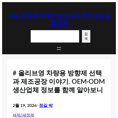
콘
텐
제조 공장 생산공장 oem odm-한국 제조업
츠
체 정보
로
바
검
로
검
색
색
가
기
# 올리브영 차량용 방향제 선택
과 제조공장 이야기. OEM·ODM
생산업체 정보를 함께 알아보니
2월 19, 2026
•
정길 박
세제/세정제