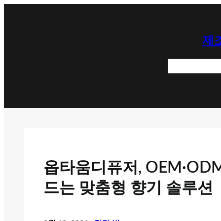
콘
텐
제조
츠
로
검
바
색
로
가
기
옵타움디퓨저, OEM·OD
드는 맞춤형 향기 솔루션