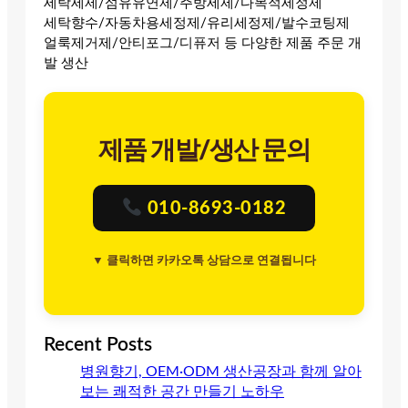
세탁세제/섬유유연제/주방세제/다목적세정제
세탁향수/자동차용세정제/유리세정제/발수코팅제
얼룩제거제/안티포그/디퓨저 등 다양한 제품 주문 개
발 생산
제품 개발/생산 문의
010-8693-0182
▼ 클릭하면 카카오톡 상담으로 연결됩니다
Recent Posts
병원향기, OEM·ODM 생산공장과 함께 알아
보는 쾌적한 공간 만들기 노하우