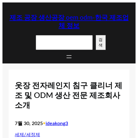
콘
텐
제조 공장 생산공장 oem odm-한국 제조업
츠
체 정보
로
바
검
로
검
색
색
가
기
옷장 전자레인지 침구 클리너 제
조 및 ODM 생산 전문 제조회사
소개
7월 30, 2025
•
ideakong3
세제/세정제