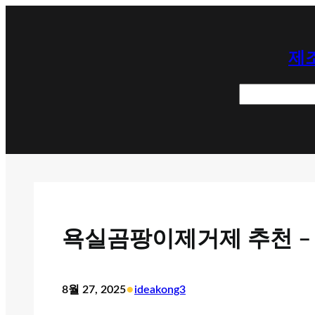
콘
텐
제조
츠
로
검
바
색
로
가
기
욕실곰팡이제거제 추천 –
•
8월 27, 2025
ideakong3