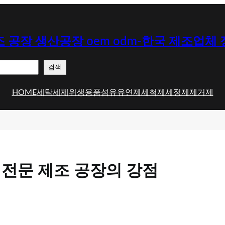
 공장 생산공장 oem odm-한국 제조업체
검색
HOME
세탁세제
위생용품
섬유유연제
세척제
세정제
제거제
 전문 제조 공장의 강점