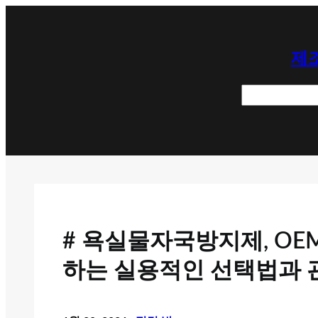
콘
텐
제조
츠
로
검
바
색
로
가
기
# 욕실물자국방지제, OE
하는 실용적인 선택법과 