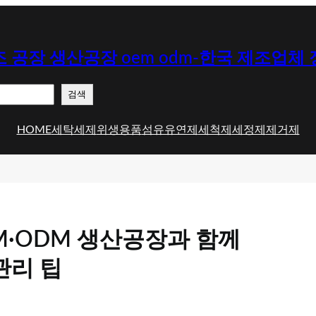
 공장 생산공장 oem odm-한국 제조업체
검색
HOME
세탁세제
위생용품
섬유유연제
세척제
세정제
제거제
M·ODM 생산공장과 함께
관리 팁