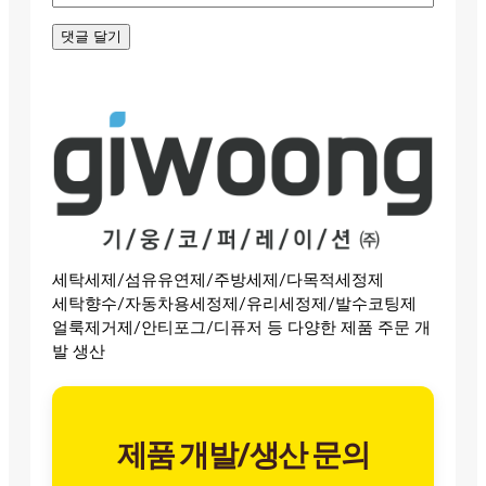
세탁세제/섬유유연제/주방세제/다목적세정제
세탁향수/자동차용세정제/유리세정제/발수코팅제
얼룩제거제/안티포그/디퓨저 등 다양한 제품 주문 개
발 생산
제품 개발/생산 문의