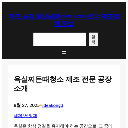
콘
텐
제조 공장 생산공장 oem odm-한국 제조업
츠
체 정보
로
바
검
로
검
색
색
가
기
욕실찌든때청소 제조 전문 공장
소개
8월 27, 2025
•
ideakong3
세제/세정제
욕실은 항상 청결을 유지해야 하는 공간으로, 그 중에