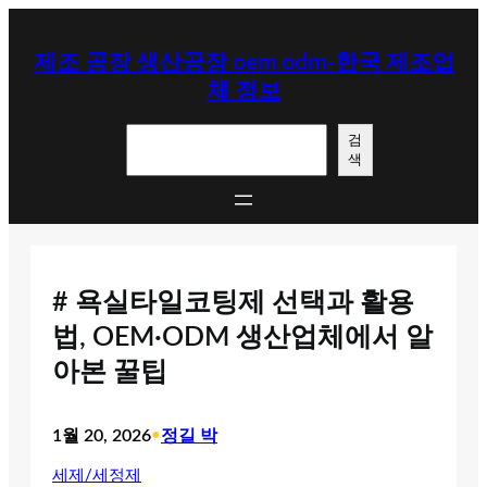
콘
텐
제조 공장 생산공장 oem odm-한국 제조업
츠
체 정보
로
바
검
로
검
색
색
가
기
# 욕실타일코팅제 선택과 활용
법, OEM·ODM 생산업체에서 알
아본 꿀팁
1월 20, 2026
•
정길 박
세제/세정제