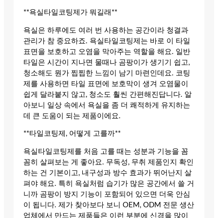
**욕실타일코팅제가 뭐길래**
욕실은 하루에도 여러 번 사용하는 공간이라 청결과
관리가 참 중요하죠. 욕실타일코팅제는 바로 이 타일
표면을 보호하고 오염을 막아주는 역할을 해요. 일반
타일은 시간이 지나면 물때나 곰팡이가 생기기 쉽고,
청소해도 뭔가 찝찝한 느낌이 남기 마련인데요. 코팅
제를 사용하면 타일 표면에 보호막이 생겨 오염물이
쉽게 달라붙지 않고, 청소도 훨씬 간편해진답니다. 알
아보니 일상 속에서 욕실을 좀 더 쾌적하게 유지하는
데 큰 도움이 되는 제품이에요.
**타일코팅제, 어떻게 고를까**
욕실타일코팅제를 처음 고를 때는 성분과 기능을 꼼
꼼히 살펴보는 게 좋아요. 무독성, 무취 제품인지 확인
하는 건 기본이고, 내구성과 방수 효과가 뛰어난지 살
펴야 해요. 특히 욕실처럼 습기가 많은 공간에서 쓸 거
니까 곰팡이 방지 기능이 포함되어 있으면 더욱 안심
이 됩니다. 제가 찾아보다 보니 OEM, ODM 전문 생산
업체에서 만드는 제품들은 이런 부분에 신경을 많이