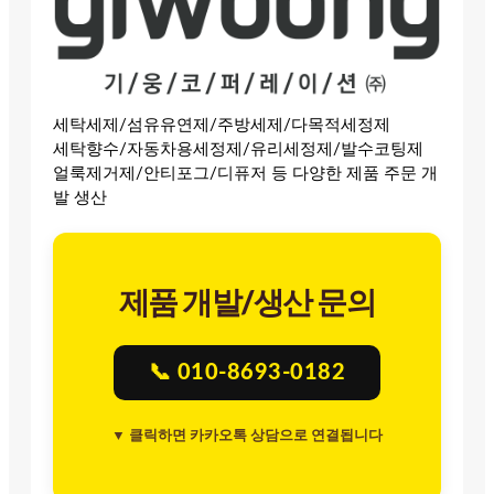
세탁세제/섬유유연제/주방세제/다목적세정제
세탁향수/자동차용세정제/유리세정제/발수코팅제
얼룩제거제/안티포그/디퓨저 등 다양한 제품 주문 개
발 생산
제품 개발/생산 문의
📞 010-8693-0182
▼ 클릭하면 카카오톡 상담으로 연결됩니다