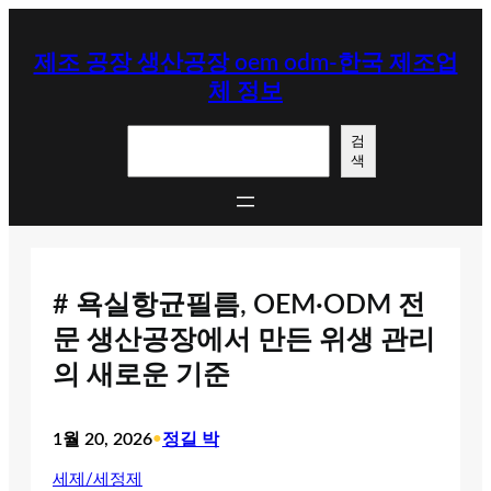
콘
텐
제조 공장 생산공장 oem odm-한국 제조업
츠
체 정보
로
바
검
로
검
색
색
가
기
# 욕실항균필름, OEM·ODM 전
문 생산공장에서 만든 위생 관리
의 새로운 기준
1월 20, 2026
•
정길 박
세제/세정제