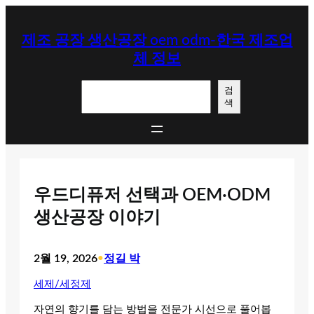
콘
텐
제조 공장 생산공장 oem odm-한국 제조업
츠
체 정보
로
바
검
로
검
색
색
가
기
우드디퓨저 선택과 OEM·ODM
생산공장 이야기
2월 19, 2026
•
정길 박
세제/세정제
자연의 향기를 담는 방법을 전문가 시선으로 풀어봅