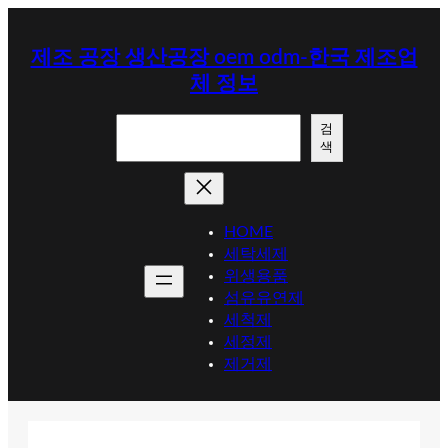
콘
텐
제조 공장 생산공장 oem odm-한국 제조업
츠
체 정보
로
바
검
로
검
색
색
가
기
HOME
세탁세제
위생용품
섬유유연제
세척제
세정제
제거제