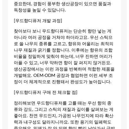
중요한데, 경험이 풍부한 생산공장이 있으면 품질과
독창성을 높일 수 있답니다.
[우드향디퓨저 개발 과정]
찾아보다 보니 우드향디퓨저는 단순히 향만 넣는 게
아니라 여러 공정을 거쳐야 하더라고요. 우선 스틱으
로 쓸 나무의 종류를 고르고, 향유와 어울리는 최적의
나무 재질과 굵기를 정합니다. 이후에는 향유의 조합
비율을 정밀하게 맞춰야 하는데, 너무 진하면 머리가
아플 수 있고, 너무 약하면 향이 잘 퍼지지 않거든요.
생산공장에서는 이런 과정을 반복하며 적합한 제품을
개발해요. OEM·ODM 공장과 협업하면 이런 세부 조
정이 더 체계적으로 진행돼서 완성도가 높아집니다.
[우드향디퓨저 구매 전 체크할 점]
정리해보면 우드향디퓨저를 고를 때는 우선 향의 종
류와 강도, 그리고 스틱의 재질과 길이를 살펴보는 게
좋아요. 천연 우드인지, 가공된 나무인지에 따라 확산
력과 내구성도 달라지니까요. 또한 용기의 밀폐력도
중요해요. 밀폐가 잘 안 되면 향이 빨리 날아가서 금방