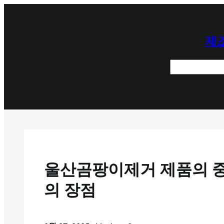
콘
텐
제조
츠
로
검
바
색
로
가
기
울산곰팡이제거 제품의 중
의 장점