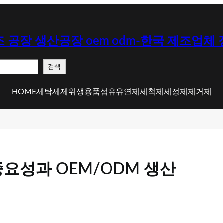
 공장 생산공장 oem odm-한국 제조업체
검색
HOME
세탁세제
위생용품
섬유유연제
세척제
세정제
제거제
요성과 OEM/ODM 생산