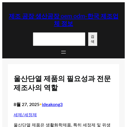
콘
텐
제조 공장 생산공장 oem odm-한국 제조업
츠
체 정보
로
바
검
로
검
색
색
가
기
울산단열 제품의 필요성과 전문
제조사의 역할
8월 27, 2025
•
ideakong3
세제/세정제
울산단열 제품은 생활화학제품, 특히 세정제 및 위생