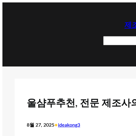
콘
텐
제조
츠
로
검
바
색
로
가
기
울샴푸추천, 전문 제조사
•
8월 27, 2025
ideakong3