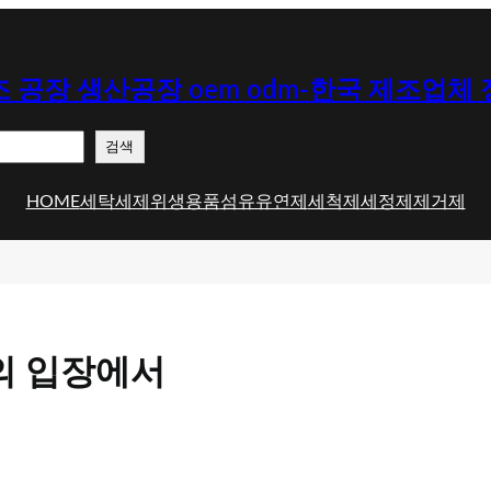
 공장 생산공장 oem odm-한국 제조업체
검색
HOME
세탁세제
위생용품
섬유유연제
세척제
세정제
제거제
의 입장에서