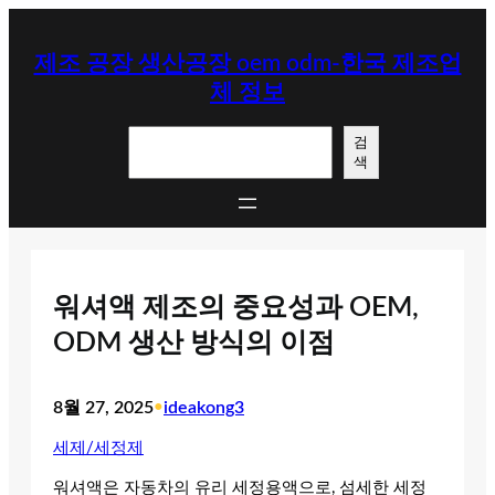
콘
텐
제조 공장 생산공장 oem odm-한국 제조업
츠
체 정보
로
바
검
로
검
색
색
가
기
워셔액 제조의 중요성과 OEM,
ODM 생산 방식의 이점
8월 27, 2025
•
ideakong3
세제/세정제
워셔액은 자동차의 유리 세정용액으로, 섬세한 세정