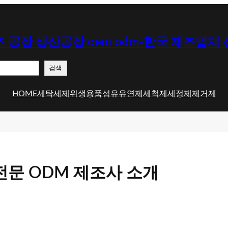
 공장 생산공장 oem odm-한국 제조업체
검색
HOME
세탁세제
위생용품
섬유유연제
세척제
세정제
제거제
전문 ODM 제조사 소개