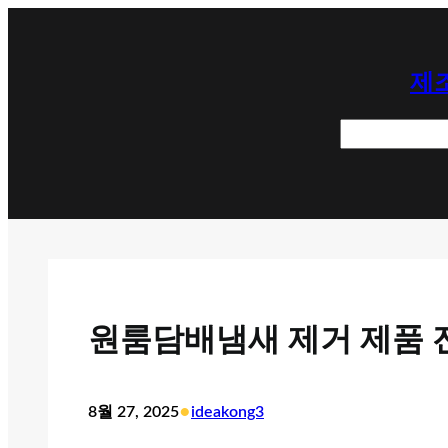
콘
텐
제조
츠
로
검
바
색
로
가
기
원룸담배냄새 제거 제품 
•
8월 27, 2025
ideakong3