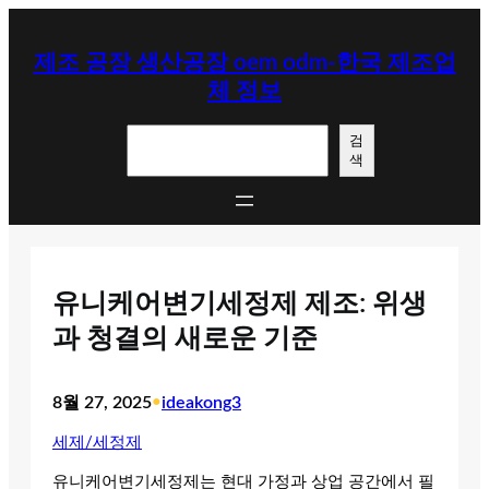
콘
텐
제조 공장 생산공장 oem odm-한국 제조업
츠
체 정보
로
바
검
로
검
색
색
가
기
유니케어변기세정제 제조: 위생
과 청결의 새로운 기준
8월 27, 2025
•
ideakong3
세제/세정제
유니케어변기세정제는 현대 가정과 상업 공간에서 필