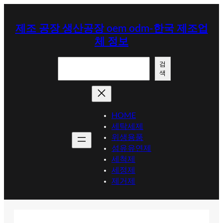
콘
텐
제조 공장 생산공장 oem odm-한국 제조업
츠
체 정보
로
바
검
로
검
색
색
가
기
HOME
세탁세제
위생용품
섬유유연제
세척제
세정제
제거제