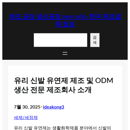
콘
텐
제조 공장 생산공장 oem odm-한국 제조업
츠
체 정보
로
바
검
로
검
색
색
가
기
유리 신발 유연제 제조 및 ODM
생산 전문 제조회사 소개
7월 30, 2025
•
ideakong3
세제/세정제
유리 신발 유연제는 생활화학제품 분야에서 신발의