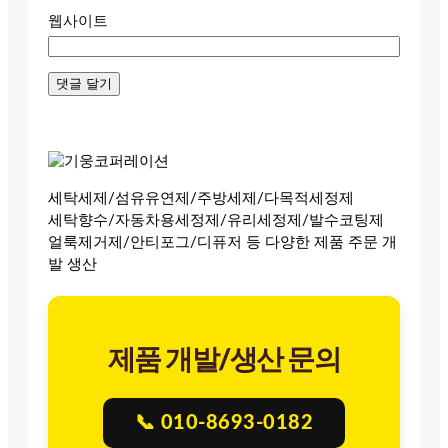
웹사이트
세탁세제/섬유유연제/주방세제/다목적세정제
세탁향수/자동차용세정제/유리세정제/발수코팅제
얼룩제거제/안티포그/디퓨저 등 다양한 제품 주문 개
발 생산
제품 개발/생산 문의
📞 010-8693-0182