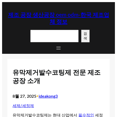
콘
텐
제조 공장 생산공장 oem odm-한국 제조업
츠
체 정보
로
바
검
로
검
색
색
가
기
유막제거발수코팅제 전문 제조
공장 소개
8월 27, 2025
•
ideakong3
세제/세정제
유막제거발수코팅제는 현대 산업에서
필수적인
세정