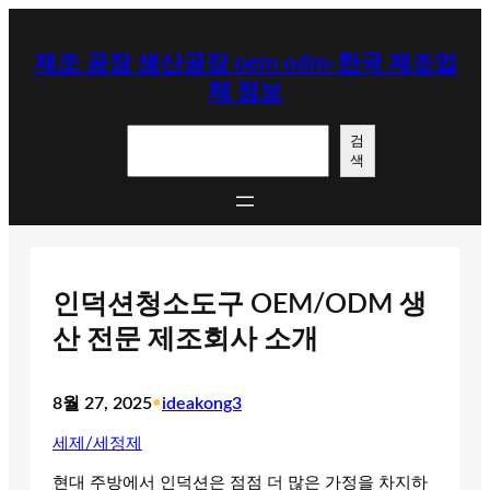
콘
텐
제조 공장 생산공장 oem odm-한국 제조업
츠
체 정보
로
바
검
로
검
색
색
가
기
인덕션청소도구 OEM/ODM 생
산 전문 제조회사 소개
8월 27, 2025
•
ideakong3
세제/세정제
현대 주방에서 인덕션은 점점 더 많은 가정을 차지하