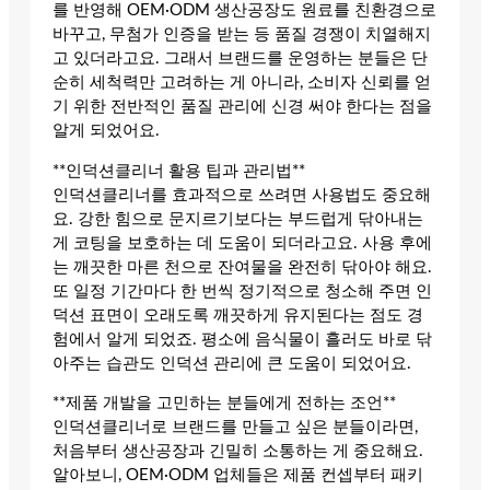
를 반영해 OEM·ODM 생산공장도 원료를 친환경으로
바꾸고, 무첨가 인증을 받는 등 품질 경쟁이 치열해지
고 있더라고요. 그래서 브랜드를 운영하는 분들은 단
순히 세척력만 고려하는 게 아니라, 소비자 신뢰를 얻
기 위한 전반적인 품질 관리에 신경 써야 한다는 점을
알게 되었어요.
**인덕션클리너 활용 팁과 관리법**
인덕션클리너를 효과적으로 쓰려면 사용법도 중요해
요. 강한 힘으로 문지르기보다는 부드럽게 닦아내는
게 코팅을 보호하는 데 도움이 되더라고요. 사용 후에
는 깨끗한 마른 천으로 잔여물을 완전히 닦아야 해요.
또 일정 기간마다 한 번씩 정기적으로 청소해 주면 인
덕션 표면이 오래도록 깨끗하게 유지된다는 점도 경
험에서 알게 되었죠. 평소에 음식물이 흘러도 바로 닦
아주는 습관도 인덕션 관리에 큰 도움이 되었어요.
**제품 개발을 고민하는 분들에게 전하는 조언**
인덕션클리너로 브랜드를 만들고 싶은 분들이라면,
처음부터 생산공장과 긴밀히 소통하는 게 중요해요.
알아보니, OEM·ODM 업체들은 제품 컨셉부터 패키