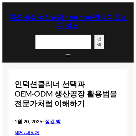
콘
텐
제조 공장 생산공장 oem odm-한국 제조업
츠
체 정보
로
바
검
로
검
색
색
가
기
인덕션클리너 선택과
OEM·ODM 생산공장 활용법을
전문가처럼 이해하기
1월 20, 2026
•
정길 박
세제/세정제