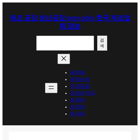
콘
텐
제조 공장 생산공장 oem odm-한국 제조업
츠
체 정보
로
바
검
로
검
색
색
가
기
HOME
세탁세제
위생용품
섬유유연제
세척제
세정제
제거제